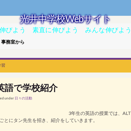
光井中学校Webサイト
伸びよう 素直に伸びよう みんな伸びよ
事務室から
学習
英語で学校紹介
led under
日々の活動
3年生の英語の授業では、A
ごとにタン先生を招き、紹介をしていきます。