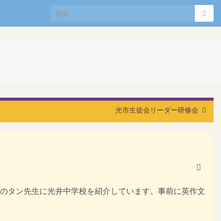
Search for:
う
光市生徒会リーダー研修会
LTのタン先生に光井中学校を紹介しています。事前に英作文