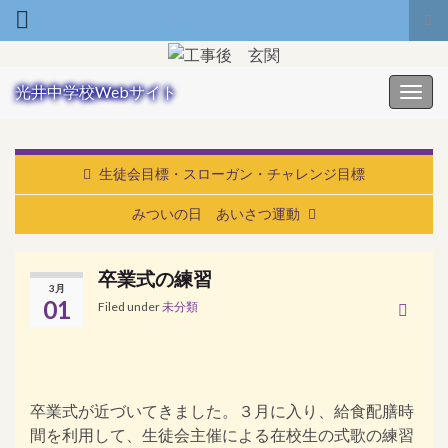
Tog
Search for:
光井中学校Webサイト
Toggl
生徒会目標・スローガン・チャレンジ目標
みついの日 あいさつ運動
卒業式の練習
3月
01
Filed under
未分類
卒業式が近づいてきました。３月に入り、給食配膳時
間を利用して、生徒会主催による在校生の式歌の練習