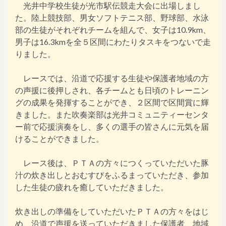
光井中学校生徒が光市駅伝競走大会に出場しまし
た。陸上競技部、男女ソフトテニス部、野球部、水泳
部の生徒がそれぞれチームを組んで、女子は10.9km、
男子は16.3kmを全５区間にわたりタスキをつないで走
りました。
レースでは、沿道で応援する生徒や保護者地域の方
の声援に後押しされ、各チームとも日頃のトレーニン
グの成果を発揮することができ、２区間で区間賞に輝
きました。また吹奏楽部は光井コミュニティーセンタ
ー前で応援演奏をし、多くの選手の皆さんに元気を届
けることができました。
レース後は、ＰＴＡの方々につくっていただいた豚
汁の炊き出しとおむすびをふるまっていただき、参加
した生徒の疲れを癒していただきました。
炊き出しの準備をしていただいたＰＴＡの方々をはじ
め、沿道で声援を送っていただきました保護者、地域