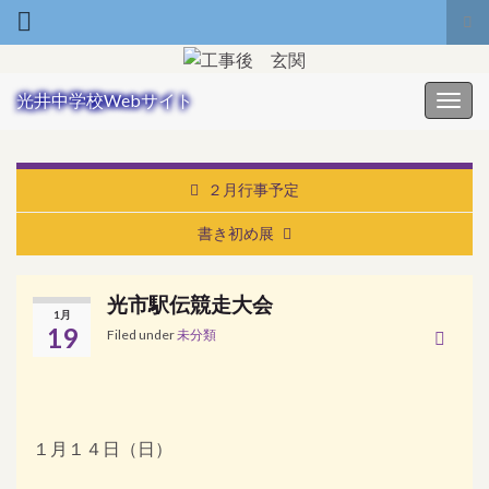
Tog
Search for:
光井中学校Webサイト
Toggl
２月行事予定
書き初め展
光市駅伝競走大会
1月
19
Filed under
未分類
１月１４日（日）