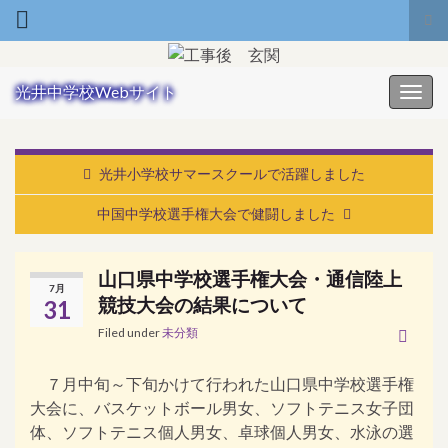
Tog
Search for:
光井中学校Webサイト
Toggl
光井小学校サマースクールで活躍しました
中国中学校選手権大会で健闘しました
山口県中学校選手権大会・通信陸上
7月
競技大会の結果について
31
Filed under
未分類
７月中旬～下旬かけて行われた山口県中学校選手権
大会に、バスケットボール男女、ソフトテニス女子団
体、ソフトテニス個人男女、卓球個人男女、水泳の選