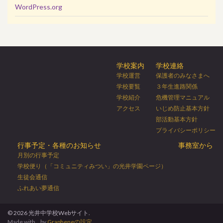
WordPress.org
学校案内
学校連絡
学校運営
保護者のみなさまへ
学校要覧
３年生進路関係
学校紹介
危機管理マニュアル
アクセス
いじめ防止基本方針
部活動基本方針
プライバシーポリシー
行事予定・各種のお知らせ
事務室から
月別の行事予定
学校便り（「コミュニティみつい」の光井学園ページ）
生徒会通信
ふれあい夢通信
© 2026 光井中学校Webサイト.
Made with
by
Grapheneの設定
.