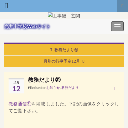
Tog
Search for:
光井中学校Webサイト
Toggl
教務だより㉚
月別の行事予定12月
教務だより㉛
12月
12
Filed under
お知らせ
,
教務だより
教務通信㉛
を掲載 しました。下記の画像をクリックし
てご覧下さい。