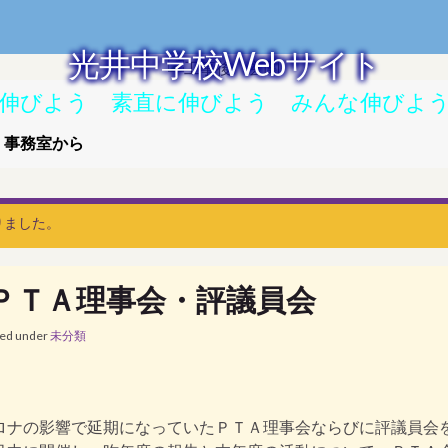
光井中学校Webサイト
伸びよう 素直に伸びよう みんな伸びよ
事務室から
りました。
ＰＴＡ理事会・評議員会
led under
未分類
ロナの影響で延期になっていたＰＴＡ理事会ならびに評議員会