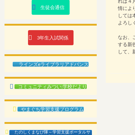
れば４
生徒会通信
情によ
しては
よろし
なお、
3年生入試関係
する新
して、
ラインズeライブラリアドバンス
コミュニティみつい:学校だより
やまぐち学習支援プログラム
たのしくまなび隊～学習支援ポータルサ