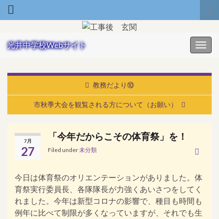
Tog
Search for:
光井中学校Webサイト
Toggl
教務だより⑩
市秋季大会を観覧される方について（お願い）
「今年だからこその体育祭」を！
7月
27
Filed under
未分類
今日は体育祭のオリエンテーションがありました。体
育祭実行委員長、各隊隊長が力強くあいさつをしてく
れました。今年は新型コロナの影響で、種目も時間も
例年に比べて制限が多くなっていますが、それでも生