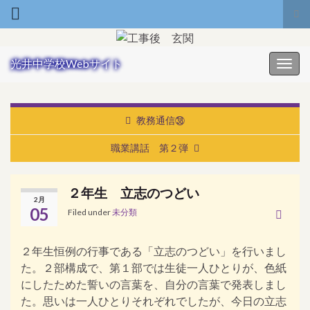
Tog
Search for:
光井中学校Webサイト
Toggl
教務通信㊳
職業講話 第２弾
２年生 立志のつどい
2月
05
Filed under
未分類
２年生恒例の行事である「立志のつどい」を行いまし
た。２部構成で、第１部では生徒一人ひとりが、色紙
にしたためた誓いの言葉を、自分の言葉で発表しまし
た。思いは一人ひとりそれぞれでしたが、今日の立志