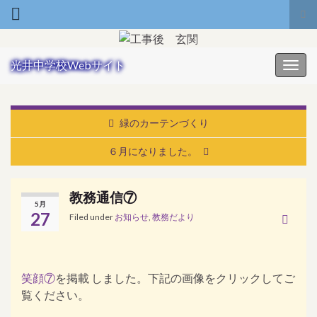
Tog
Search for:
光井中学校Webサイト
Toggl
緑のカーテンづくり
６月になりました。
教務通信⑦
5月
27
Filed under
お知らせ
,
教務だより
教
務
通
信
笑顔⑦
を掲載 しました。下記の画像をクリックしてご
覧ください。