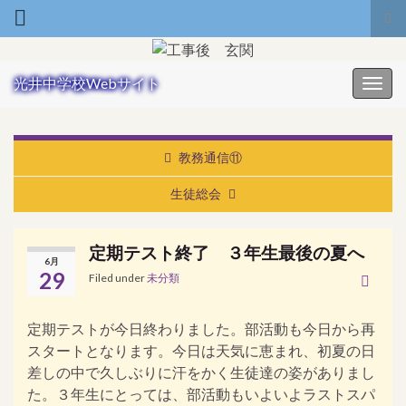
Tog
Search for:
光井中学校Webサイト
Toggl
教務通信⑪
生徒総会
定期テスト終了 ３年生最後の夏へ
6月
29
Filed under
未分類
定期テストが今日終わりました。部活動も今日から再
スタートとなります。今日は天気に恵まれ、初夏の日
差しの中で久しぶりに汗をかく生徒達の姿がありまし
た。３年生にとっては、部活動もいよいよラストスパ