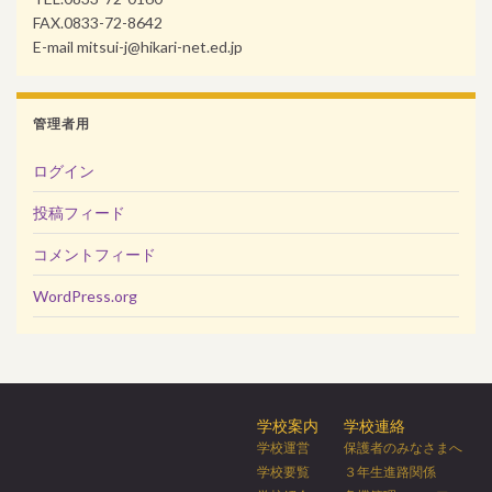
FAX.0833-72-8642
E-mail mitsui-j@hikari-net.ed.jp
管理者用
ログイン
投稿フィード
コメントフィード
WordPress.org
学校案内
学校連絡
学校運営
保護者のみなさまへ
学校要覧
３年生進路関係