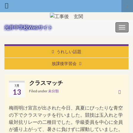
Tog
Search for:
光井中学校Webサイト
Toggl
うれしい話題
放課後学習会
クラスマッチ
7月
13
Filed under
未分類
梅雨明け宣言が出された今日、真夏にぴったりな青空
の下でクラスマッチを行いました。競技は玉入れと学
級対抗リレーの二種目でした。学級委員を中心に全員
が盛り上がって、暑さに負けずに躍動していました。