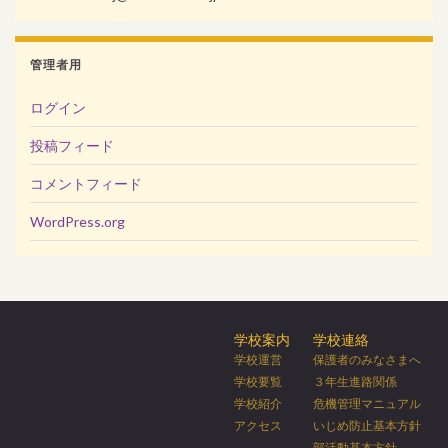
管理者用
ログイン
投稿フィード
コメントフィード
WordPress.org
学校案内
学校連絡
学校運営
保護者のみなさまへ
学校要覧
３年生進路関係
学校紹介
危機管理マニュアル
アクセス
いじめ防止基本方針
部活動基本方針