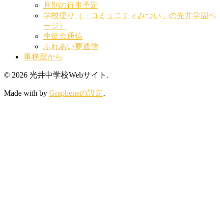
月別の行事予定
学校便り（「コミュニティみつい」の光井学園ペ
ージ）
生徒会通信
ふれあい夢通信
事務室から
© 2026 光井中学校Webサイト.
Made with
by
Grapheneの設定
.