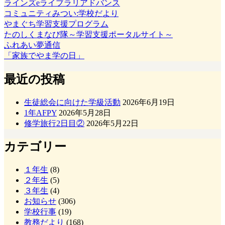
ラインズeライブラリアドバンス
コミュニティみつい:学校だより
やまぐち学習支援プログラム
たのしくまなび隊～学習支援ポータルサイト～
ふれあい夢通信
「家族でやま学の日」
最近の投稿
生徒総会に向けた学級活動
2026年6月19日
1年AFPY
2026年5月28日
修学旅行2日目②
2026年5月22日
カテゴリー
１年生
(8)
２年生
(5)
３年生
(4)
お知らせ
(306)
学校行事
(19)
教務だより
(168)