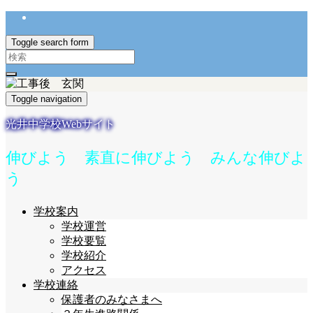
Toggle search form
Search
for:
Toggle navigation
光井中学校Webサイト
伸びよう 素直に伸びよう みんな伸びよ
う
学校案内
学校運営
学校要覧
学校紹介
アクセス
学校連絡
保護者のみなさまへ