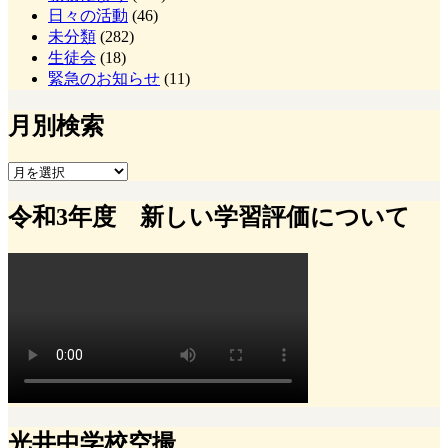
日々の活動
(46)
未分類
(282)
生徒会
(18)
緊急のお知らせ
(11)
月別検索
月
別
令和3年度 新しい学習評価について
検
索
光井中学校空撮