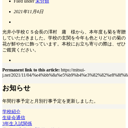
Filed under
未分類
2021年11月4日
光井小学校ＣＳ会長の澤村 庸 様から、本年度も菊を寄贈
していただきました。学校の玄関を今年も色とりどりの菊の
花が鮮やかに飾っています。本校にお立ち寄りの際は、ぜひ
ご鑑賞ください。
Permanent link to this article:
https://mitsui-
j.net/2021/11/04/%e4%bb%8a%e5%b9%b4%e3%82%82%e8%
お知らせ
年間行事予定と月別行事予定を更新しました。
学校紹介
生徒会通信
3年生入試関係