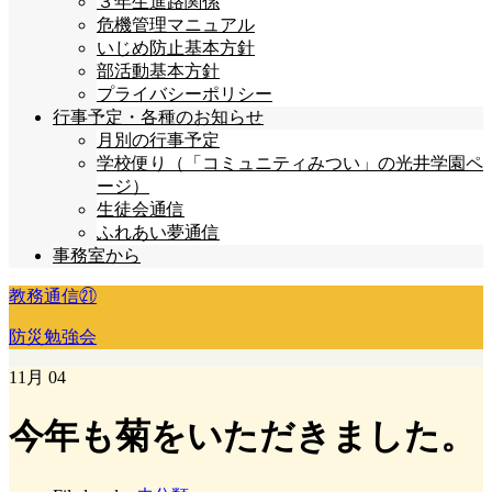
３年生進路関係
危機管理マニュアル
いじめ防止基本方針
部活動基本方針
プライバシーポリシー
行事予定・各種のお知らせ
月別の行事予定
学校便り（「コミュニティみつい」の光井学園ペ
ージ）
生徒会通信
ふれあい夢通信
事務室から
教務通信㉑
防災勉強会
11月
04
今年も菊をいただきました。