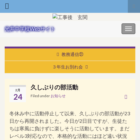
Tog
Search for:
光井中学校Webサイト
Toggl
教務通信㉛
３年生お別れ会
久しぶりの部活動
2月
24
Filed under
お知らせ
冬休み中に活動停止して以来、久しぶりの部活動が23
日から再開されました。今日が2日目ですが、生徒た
ちは寒風に負けずに楽しそうに活動しています。まだ
レベル3対応なので、本格的な活動にはほど遠い状況