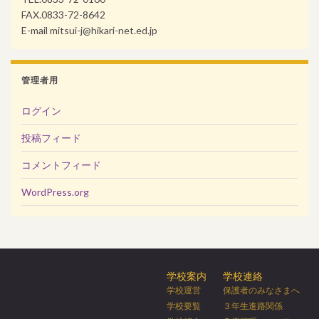
FAX.0833-72-8642
E-mail mitsui-j@hikari-net.ed.jp
管理者用
ログイン
投稿フィード
コメントフィード
WordPress.org
学校案内
学校連絡
学校運営
保護者のみなさまへ
学校要覧
３年生進路関係