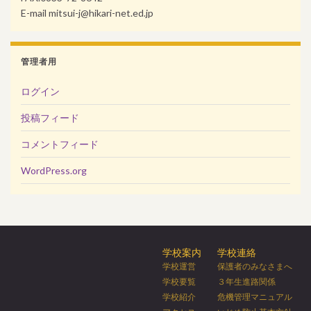
E-mail mitsui-j@hikari-net.ed.jp
管理者用
ログイン
投稿フィード
コメントフィード
WordPress.org
学校案内
学校連絡
学校運営
保護者のみなさまへ
学校要覧
３年生進路関係
学校紹介
危機管理マニュアル