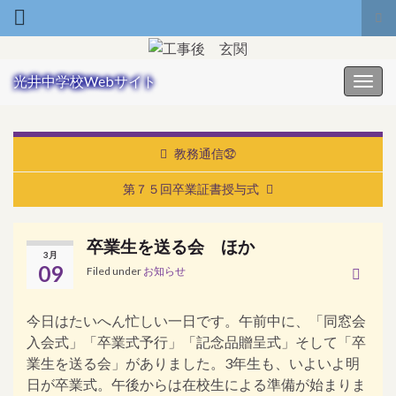
Tog
Search for:
光井中学校Webサイト
Toggl
教務通信㉜
第７５回卒業証書授与式
卒業生を送る会 ほか
3月
09
Filed under
お知らせ
今日はたいへん忙しい一日です。午前中に、「同窓会
入会式」「卒業式予行」「記念品贈呈式」そして「卒
業生を送る会」がありました。3年生も、いよいよ明
日が卒業式。午後からは在校生による準備が始まりま