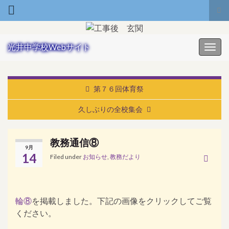
Tog
Search for:
光井中学校Webサイト
Toggl
第７６回体育祭
久しぶりの全校集会
教務通信⑧
9月
14
Filed under
お知らせ
,
教務だより
教
務
通
信
輪⑧
を掲載しました。下記の画像をクリックしてご覧
ください。