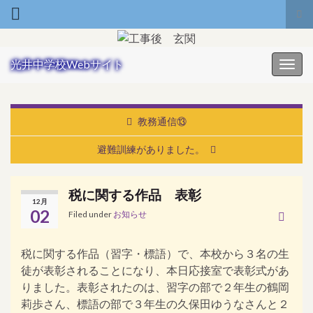
Tog
Search for:
光井中学校Webサイト
Toggl
教務通信⑬
避難訓練がありました。
税に関する作品 表彰
12月
02
Filed under
お知らせ
税に関する作品（習字・標語）で、本校から３名の生
徒が表彰されることになり、本日応接室で表彰式があ
りました。表彰されたのは、習字の部で２年生の鶴岡
莉歩さん、標語の部で３年生の久保田ゆうなさんと２