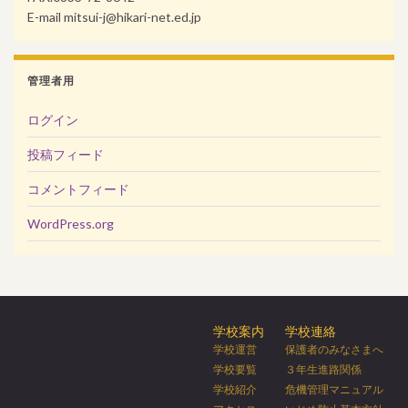
E-mail mitsui-j@hikari-net.ed.jp
管理者用
ログイン
投稿フィード
コメントフィード
WordPress.org
学校案内
学校連絡
学校運営
保護者のみなさまへ
学校要覧
３年生進路関係
学校紹介
危機管理マニュアル