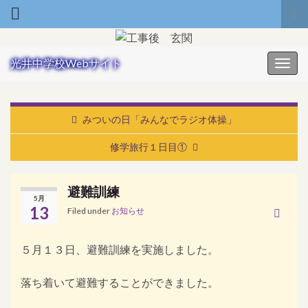
Tog
Search for:
光井中学校Webサイト
Toggl
みついの日「みんなでラジオ体操」
修学旅行１日目①
避難訓練
5月
13
Filed under
お知らせ
５月１３日、避難訓練を実施しました。
落ち着いて避難することができました。